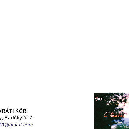
ARÁTI KÖR
 Bartóky út 7.
r10@gmail.com