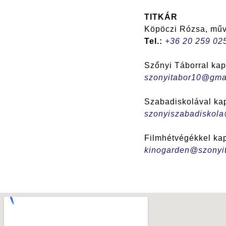
TITKÁR
Köpöczi Rózsa, műv
Tel.:
+36 20 259 02
Szőnyi Táborral kap
szonyitabor10@gma
Szabadiskolával kap
szonyiszabadiskol
Filmhétvégékkel kap
kinogarden@szonyit