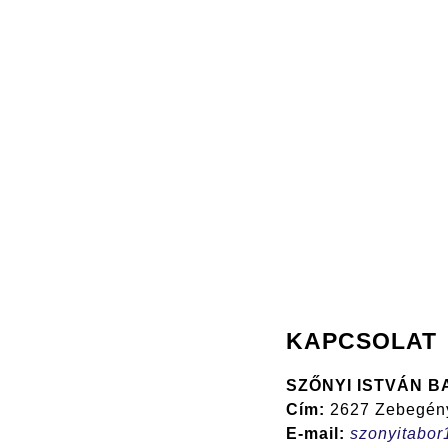
KAPCSOLAT
SZŐNYI ISTVÁN B
Cím:
2627 Zebegény,
E-mail:
szonyitabo